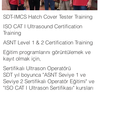
SDT-IMCS Hatch Cover Tester Training
ISO CAT I Ultrasound Certification
Training
ASNT Level 1 & 2 Certification Training
Eğitim programlarını görüntülemek ve
kayıt olmak için,
Sertifikalı Ultrason Operatörü
SDT yıl boyunca "ASNT Seviye 1 ve
Seviye 2 Sertifikalı Operatör Eğitimi" ve
"ISO CAT I Ultrason Sertifikası" kursları
sunmaktadır. Uzman eğitmenler
endüstrinin birçok farklı sektöründe
deneyime sahiptir. Kurslar, ultrason
hakkındaki birikiminizi arttırmak ve bu
bilgiyi tesisinizdeki ultrason
uygulamalarını geliştirmekte
kullanmanızı sağlam için tasarlanmıştır.