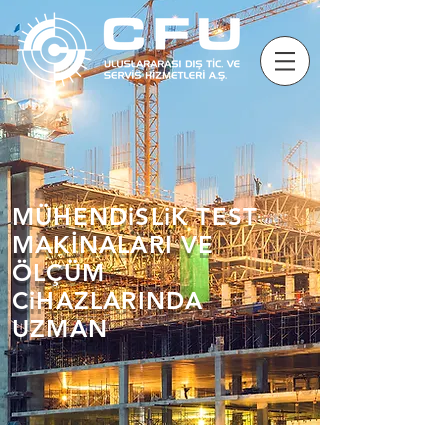
MÜHENDiSLiK TEST
MAKİNALARI VE
ÖLÇÜM
CiHAZLARINDA
UZMAN